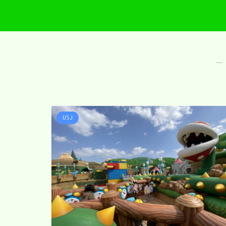
―
USJ