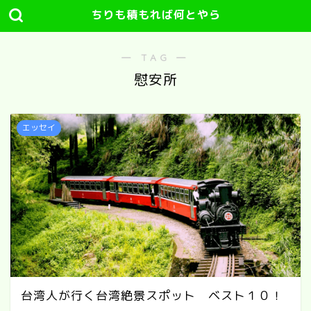
ちりも積もれば何とやら
― TAG ―
慰安所
エッセイ
台湾人が行く台湾絶景スポット ベスト１０！