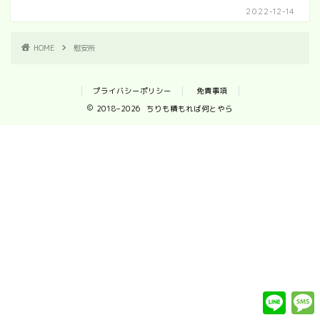
2022-12-14
HOME
慰安所
プライバシーポリシー
免責事項
2018–2026 ちりも積もれば何とやら
L
i