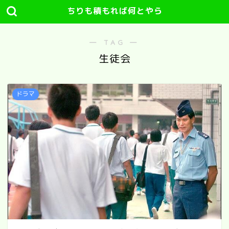
ちりも積もれば何とやら
― TAG ―
生徒会
ドラマ