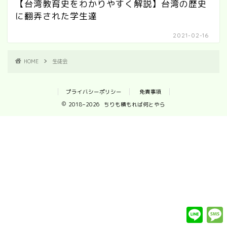
【台湾教育史をわかりやすく解説】台湾の歴史
に翻弄された学生達
2021-02-16
HOME
生徒会
プライバシーポリシー
免責事項
2018–2026 ちりも積もれば何とやら
L
i