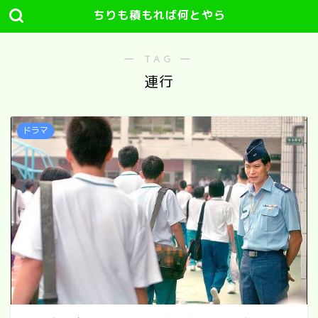
ちりも積もれば何とやら
― TAG ―
連行
ドラマ