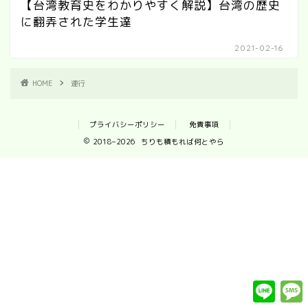
【台湾教育史をわかりやすく解説】台湾の歴史
に翻弄された学生達
2021-02-16
HOME
連行
プライバシーポリシー
免責事項
2018–2026 ちりも積もれば何とやら
L
i