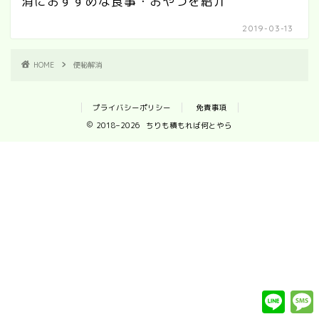
消におすすめな食事・おやつを紹介
2019-03-13
HOME
便秘解消
プライバシーポリシー
免責事項
2018–2026 ちりも積もれば何とやら
L
i