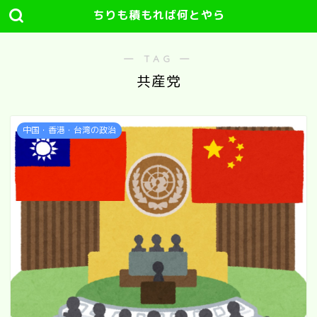
ちりも積もれば何とやら
― TAG ―
共産党
中国・香港・台湾の政治