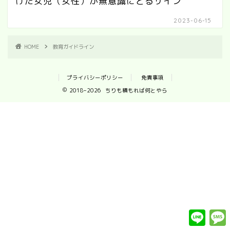
けた女児（女性）が無意識にとるサイン
2023-06-15
HOME
教育ガイドライン
プライバシーポリシー
免責事項
2018–2026 ちりも積もれば何とやら
L
i