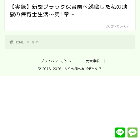
【実録】新設ブラック保育園へ就職した私の地
獄の保育士生活～第1章～
2021-03-07
HOME
新卒
プライバシーポリシー
免責事項
2018–2026 ちりも積もれば何とやら
L
i