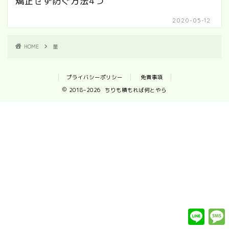
矯正せず防ぐ方法4つ
2020-05-12
HOME
量
プライバシーポリシー
免責事項
2018–2026 ちりも積もれば何とやら
L
i