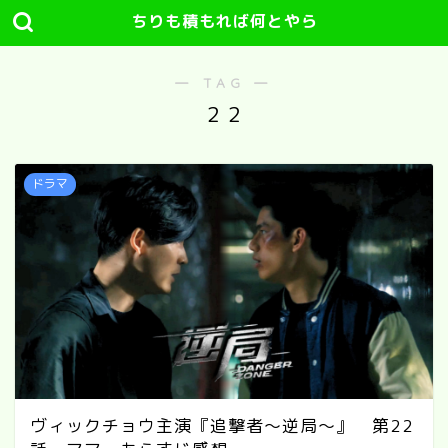
ちりも積もれば何とやら
― TAG ―
２２
ドラマ
ヴィックチョウ主演『追撃者～逆局～』 第22