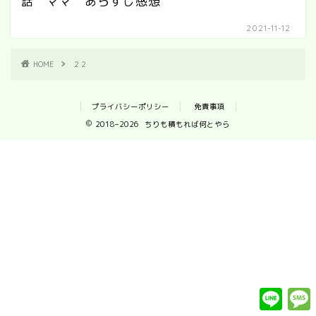
話 ママ あらすじ感想
2021-11-12
HOME
２２
プライバシーポリシー
免責事項
2018–2026 ちりも積もれば何とやら
L
i