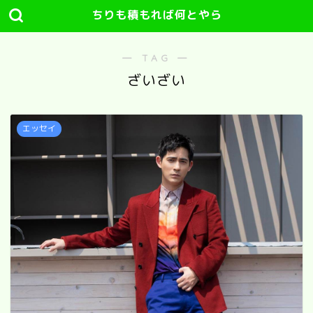
ちりも積もれば何とやら
― TAG ―
ざいざい
エッセイ