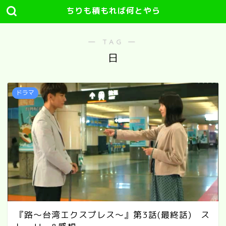
ちりも積もれば何とやら
― TAG ―
日
ドラマ
『路～台湾エクスプレス～』第3話(最終話) ス