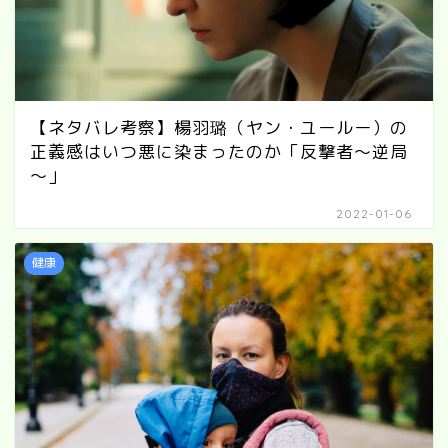
【ネタバレ考察】楊羽璐（ヤン・ユールー）の
正義感はいつ悪に染まったのか「反撃者～逆局
～」
2022-01-06
健康