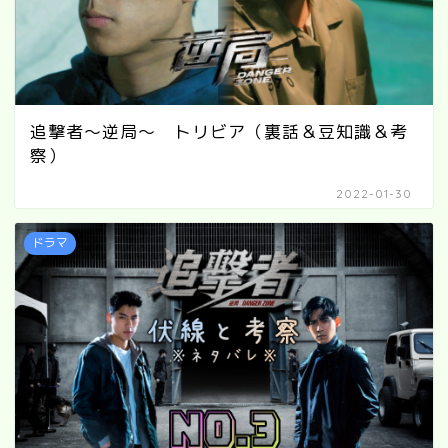
追撃者～逆局～ トリビア（裏話＆豆知識＆考
察）
2022-01-30
ドラマ