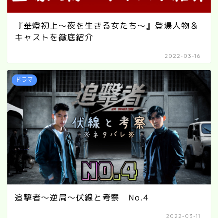
『華燈初上～夜を生きる女たち～』登場人物＆
キャストを徹底紹介
2022-03-16
ドラマ
追撃者～逆局～伏線と考察 No.4
2022-03-11