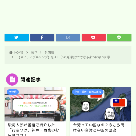
HOME
雑学
外国語
【ネイティブキャンプ】を90日(3カ月)続けてできるようになった事
関連記事
その他
中国・香港・台湾の政治
駿河太郎が番組で紹介した
台湾って中国なの？今さら聞
「行きつけ」神戸・西宮のお
けない台湾と中国の歴史
店はココ！