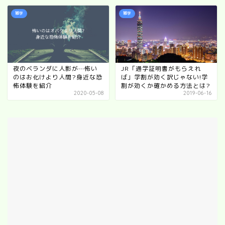
雑学
雑学
夜のベランダに人影が…怖い
JR「通学証明書がもらえれ
のはお化けより人間?身近な恐
ば」学割が効く訳じゃない!学
怖体験を紹介
割が効くか確かめる方法とは?
2020-05-08
2019-06-16