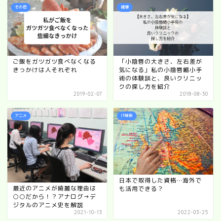
その他
健康
ご飯をガツガツ食べなくなる
「小陰唇の大きさ、左右差が
きっかけは人それぞれ
気になる」私の小陰唇縮小手
術の体験談と、良いクリニッ
クの探し方を紹介
2019-02-07
2018-08-30
アニメ
IT関係
日本で取得した資格…海外で
最近のアニメが綺麗な理由は
も活用できる？
○○だから！？アナログ→デ
ジタルのアニメ史を解説
2021-10-13
2022-03-25