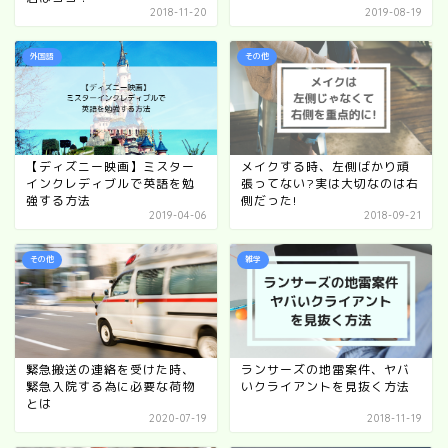
2018-11-20
2019-08-19
外国語
その他
【ディズニー映画】ミスター
メイクする時、左側ばかり頑
インクレディブルで英語を勉
張ってない?実は大切なのは右
強する方法
側だった!
2019-04-06
2018-09-21
その他
雑学
緊急搬送の連絡を受けた時、
ランサーズの地雷案件、ヤバ
緊急入院する為に必要な荷物
いクライアントを見抜く方法
とは
2020-07-19
2018-11-19