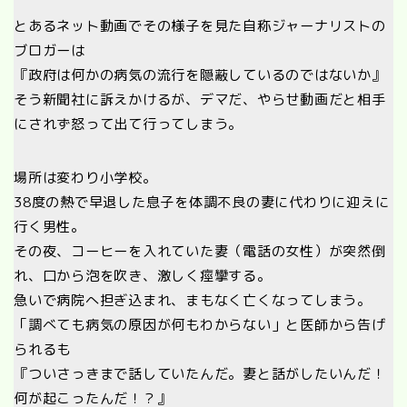
とあるネット動画でその様子を見た自称ジャーナリストの
ブロガーは
『政府は何かの病気の流行を隠蔽しているのではないか』
そう新聞社に訴えかけるが、デマだ、やらせ動画だと相手
にされず怒って出て行ってしまう。
場所は変わり小学校。
38度の熱で早退した息子を体調不良の妻に代わりに迎えに
行く男性。
その夜、コーヒーを入れていた妻（電話の女性）が突然倒
れ、口から泡を吹き、激しく痙攣する。
急いで病院へ担ぎ込まれ、まもなく亡くなってしまう。
「調べても病気の原因が何もわからない」と医師から告げ
られるも
『ついさっきまで話していたんだ。妻と話がしたいんだ！
何が起こったんだ！？』