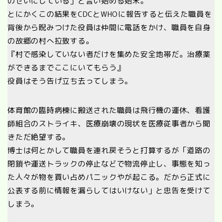
のせいにしている」と言い始める始末。
とにかくこの結果をCDCとWHOに報告すると伝えた職員を
背後から睨みつけた役員は仲間に電話をかけ、職員を自身
の故郷の村へ拉致する。
『村で感染していない者だけを集めた安全地帯だ。治療薬
ができるまでここにいてもらう』
役員はそう告げ立ち去ってしまう。
体育館の臨時病棟に搬送された職員は飛行機の運休、看護
師組合のストライキ、医療崩壊の現状を医療従事者から聞
きただ絶望する。
博士は何とかして職員を連れ戻そうと打算するが「道路の
閉鎖や運送トラックの停止などで物流停止し、事態を知っ
た人々が物を買い占めパニックやが起こる。だから正式に
公表する前に情報を漏らしてはいけない」と忠告を受けて
しまう。