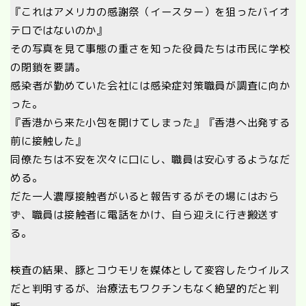
『これはアメリカの感謝祭（イースター）を狙ったバイオ
テロではないのか』
その写真を見て事態の重さを知った役員たちは市民に学校
の閉鎖を要請。
感染者が勤めていた会社には感染症対策職員が調査に向か
った。
『香港から来た小包を開けてしまった』『香港へ出発する
前に接触した』
同僚たちは不安を次々に口にし、職員は安心するようなだ
める。
だた一人濃厚接触者がいると報告するがその場にはおら
ず、職員は接触者に電話をかけ、自ら迎えに行き搬送す
る。
検査の結果、豚とコウモリを媒体として変容したウイルス
だと判明するが、治療法もワクチンもなく絶望的だと判