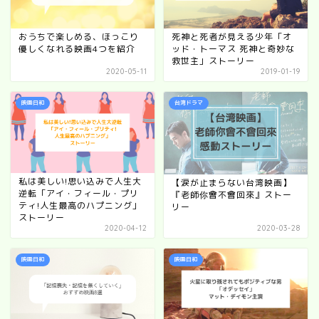
おうちで楽しめる、ほっこり
死神と死者が見える少年「オ
優しくなれる映画4つを紹介
ッド・トーマス 死神と奇妙な
救世主」ストーリー
2020-05-11
2019-01-19
映画日和
台湾ドラマ
私は美しい!思い込みで人生大
【涙が止まらない台湾映画】
逆転「アイ・フィール・プリ
『老師你會不會回來』ストー
ティ!人生最高のハプニング」
リー
ストーリー
2020-04-12
2020-03-28
映画日和
映画日和