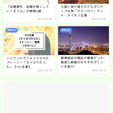
「記憶喪失・記憶を無くして
火星に取り残されてもポジテ
いく主人公」の映画8選
ィブな男「オデッセイ」マッ
ト・デイモン主演
2020-06-06
2020-04-09
映画日和
映画日和
劇場版幼女戦記が最高だった!
ハリウッドでリメイクされた
感想と映画のおすすめポイン
ストーリー「タイヨウのう
トを紹介!
た」【YUI主演】
2020-03-14
2019-03-01