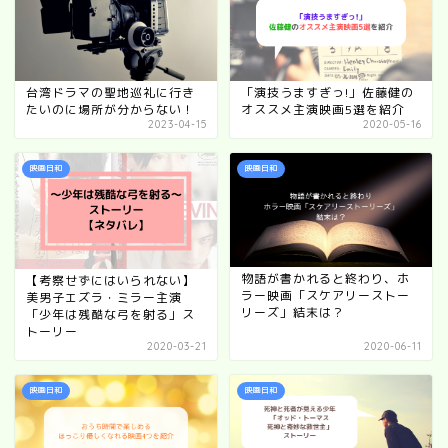
台湾ドラマの聖地巡礼に行き
「演技うますぎっ!」佐藤健の
たいのに場所が分からない！
オススメ主演映画5選を紹介
2023-04-15
2020-05-16
映画日和
映画日和
物語が書かれると終わり、ホ
【考察せずにはいられない】
ラー映画「スケアリーストー
美男子エズラ・ミラー主演
リーズ」結末は？
「少年は残酷な弓を射る」ス
トーリー
2020-03-21
2020-06-11
映画日和
映画日和