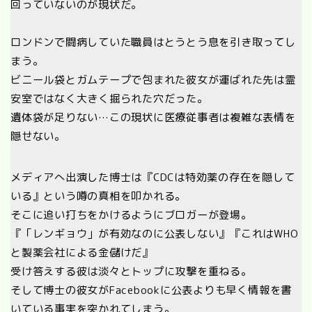
回っていないのが現状だ。
ロンドンで闘病していた職員はとうとう息を引き取ってし
まう。
ビニール袋とガムテープで包まれた彼女が運ばれた先は霊
安室ではなく大きく掘られた穴だった。
遺体袋が足りない…この現状に医療従事者は複雑な表情を
隠せない。
メディアへ出演した博士は『CDCは特効薬の存在を隠して
いる』という噂の真相を叩かれる。
そこに追い打ちをかけるようにブロガーが登場。
『「レンギョウ」が有効なのに公表しない』『これはWHO
と製薬会社による金儲けだ』
受け答えする彼は淡々とトップに攻撃を重ねる。
そして博士の彼女がFacebookに公表よりも早く情報を書
いている事実を突かれてしまう。