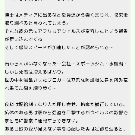
博士はメディアに出るなと役員達から強く言われ、収束後
取り調べると言われてしまう。
そんな彼の元にアフリカでウイルスが変容したという報告
が舞い込んでくる。
そして感染スピードが加速したことが認められる…
街から人がいなくなった…会社…スポーツジム…水族館…
しかし死者は増えるばかり。
世の中を混乱させたブロガーは立派な防護服に身を包み荒
れ果てた街を練り歩く…
食料は配給制になり人が押し寄せ、略奪が横行している。
抗体のある男は家から強盗を目撃するがウイルスの影響で
まともに警察に通報すらできない。
ある日娘の姿が見えない事を心配した男は足跡を辿ると、