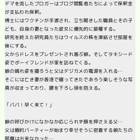
デマを流したブロガーはブログ閲覧者たちによって保釈金
が支払われ保釈。
博士にはワクチンが手渡され、立ち聞きした職員とその子
ども、自身の妻となった彼女に優先的に接種する。
研究を終えた研究員たちはウイルスの株を凍結させ部屋を
後にする。
父からドレスをプレゼントされ喜ぶ娘。そしてタキシード
姿でボーイフレンドが家を訪ねてくる。
娘の晴れ姿を撮ろうと父はデジカメの電源を入れる…
そこには亡き妻が香港で撮ってきたであろう楽しそうな写
真が収まっており、腰を下ろし頭を抱える。
「パパ！早く来て！」
娘の呼びかけになかなか応じられず顔を押さえる父…
父は婚約パーティーが始まり幸せそうに密着する娘たちの
邪魔は出来なかった…