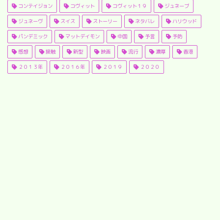
コンテイジョン
コヴィット
コヴィット１９
ジュネーブ
ジュネーヴ
スイス
ストーリー
ネタバレ
ハリウッド
パンデミック
マットデイモン
中国
予言
予防
感想
接触
新型
映画
流行
濃厚
香港
２０１３年
２０１６年
２０１９
２０２０